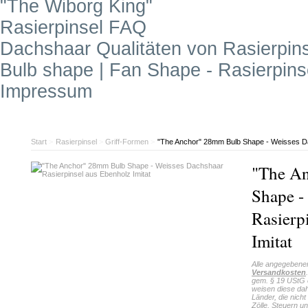
"The Wiborg King"
Rasierpinsel FAQ
Dachshaar Qualitäten von Rasierpin
Bulb shape | Fan Shape - Rasierpin
Impressum
Start
>
Rasierpinsel
>
Griff-Formen
>
"The Anchor" 28mm Bulb Shape - Weisses Da
"The A
Shape -
Rasierp
Imitat
Alle angegebene
Versandkosten
gem. § 19 UStG 
weisen diese dah
Länder, die nich
Zölle, Steuern un