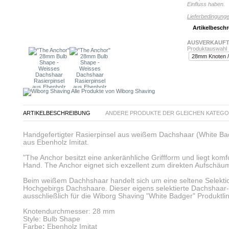
Einfluss haben.
Lieferbedingunge
Artikelbesch
AUSVERKAUFT
Produktauswahl 
Alle Produkte von Wiborg Shaving
ARTIKELBESCHREIBUNG
ANDERE PRODUKTE DER GLEICHEN KATEGO
Handgefertigter Rasierpinsel aus weißem Dachshaar (White Bad
aus Ebenholz Imitat.
"The Anchor besitzt eine ankeränhliche Griffform und liegt komfo
Hand. The Anchor eignet sich exzellent zum direkten Aufschäu
Beim weißem Dachhshaar handelt sich um eine seltene Selektio
Hochgebirgs Dachshaare. Dieser eigens selektierte Dachshaar-
ausschließlich für die Wiborg Shaving "White Badger" Produktli
Knotendurchmesser: 28 mm
Style: Bulb Shape
Farbe
:
Ebenholz Imitat