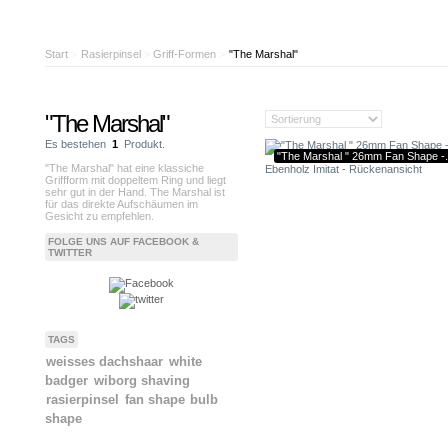
Start
>
Rasierpinsel
>
Griff-Formen
>
"The Marshal"
"The Marshal"
Es bestehen
1
Produkt.
"The Marshal " 26mm Fan Shape -.
"The Marshal" hat eine klassiche
Griffform mit doppeltem Ring und liegt
sehr gut in der Hand. The Marshal ist
für das direkte Aufschäumen im
Gesicht zu empfehlen.
FOLGE UNS AUF FACEBOOK &
TWITTER
TAGS
weisses dachshaar
white
badger
wiborg shaving
rasierpinsel
fan shape
bulb
shape