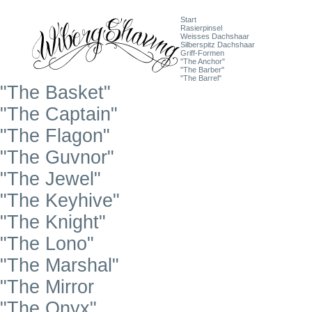
Start
Rasierpinsel
Weisses Dachshaar
Silberspitz Dachshaar
Griff-Formen
"The Anchor"
"The Barber"
"The Barrel"
"The Basket"
"The Captain"
"The Flagon"
"The Guvnor"
"The Jewel"
"The Keyhive"
"The Knight"
"The Lono"
"The Marshal"
"The Mirror
"The Onyx"